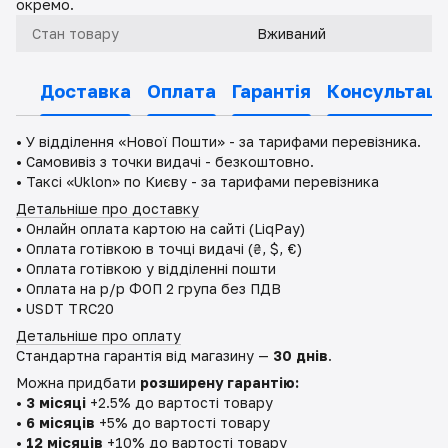
окремо.
Стан товару
Вживаний
Доставка
Оплата
Гарантія
Консультаці
•
У відділення «Нової Пошти» - за тарифами перевізника.
•
Самовивіз з точки видачі - безкоштовно.
•
Таксі «Uklon» по Києву - за тарифами перевізника
Детальніше про доставку
•
Онлайн оплата картою на сайті (LiqPay)
•
Оплата готівкою в точці видачі (₴, $, €)
•
Оплата готівкою у відділенні пошти
•
Оплата на р/р ФОП 2 група без ПДВ
•
USDT TRC20
Детальніше про оплату
Стандартна гарантія від магазину —
30 днів
.
Можна придбати
розширену гарантію:
•
3 місяці
+2.5% до вартості товару
•
6 місяців
+5% до вартості товару
•
12 місяців
+10% до вартості товару