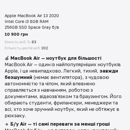
Apple MacBook Air 13 2020
Intel Core i3 8GB RAM
256GB SSD Space Gray б/в
10 900 грн
Ємність акб, %
83
Кількість циклів акб
302
🍎
MacBook Air — ноутбук для більшості
MacBook Air — один із найпопулярніших ноутбуків
Apple, і це невипадково. Легкий, тихий,
завжди
безшумний
(немає вентилятора), з чудовою
автономністю та чіпом, який впевнено
справляється з навчанням, роботою з
документами, відеозв'язком та браузингом. Його
обирають студенти, фрилансери, менеджери та
всі, хто хоче зручний ноутбук, який не обтяжує в
рюкзаку.
🔹
Б/у Air — ті самі переваги за менші гроші