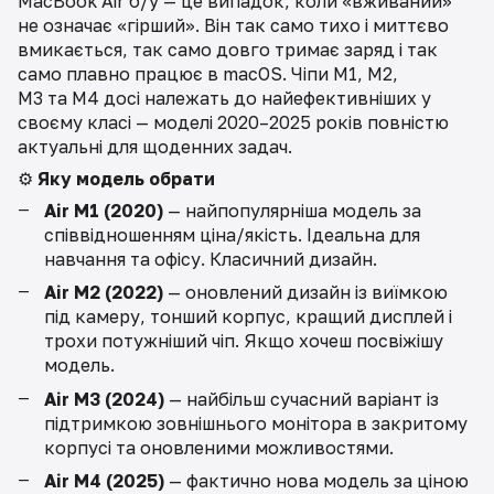
MacBook Air б/у — це випадок, коли «вживаний»
не означає «гірший». Він так само тихо і миттєво
вмикається, так само довго тримає заряд і так
само плавно працює в macOS. Чіпи M1, M2,
M3 та M4 досі належать до найефективніших у
своєму класі — моделі 2020–2025 років повністю
актуальні для щоденних задач.
⚙️
Яку модель обрати
Air M1 (2020)
— найпопулярніша модель за
співвідношенням ціна/якість. Ідеальна для
навчання та офісу. Класичний дизайн.
Air M2 (2022)
— оновлений дизайн із виїмкою
під камеру, тонший корпус, кращий дисплей і
трохи потужніший чіп. Якщо хочеш посвіжішу
модель.
Air M3 (2024)
— найбільш сучасний варіант із
підтримкою зовнішнього монітора в закритому
корпусі та оновленими можливостями.
Air M4 (2025)
— фактично нова модель за ціною